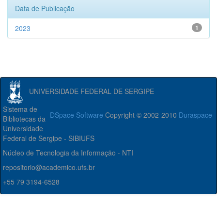
Data de Publicação
2023
1
UNIVERSIDADE FEDERAL DE SERGIPE
Sistema de
DSpace Software
Copyright © 2002-2010
Duraspace
Bibliotecas da
Universidade
Federal de Sergipe - SIBIUFS
Núcleo de Tecnologia da Informação - NTI
repositorio@academico.ufs.br
+55 79 3194-6528