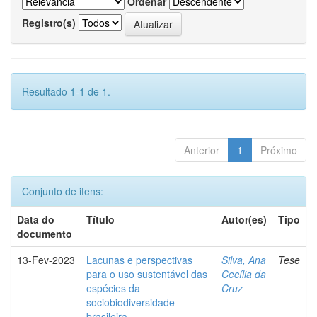
Ordenar
Registro(s)
Resultado 1-1 de 1.
Anterior
1
Próximo
Conjunto de itens:
Data do
Título
Autor(es)
Tipo
documento
13-Fev-2023
Lacunas e perspectivas
Silva, Ana
Tese
para o uso sustentável das
Cecília da
espécies da
Cruz
sociobiodiversidade
brasileira