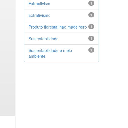
Extractivism
1
Extrativismo
1
Produto florestal não madeireiro
1
Sustentabilidade
1
Sustentabilidade e meio
1
ambiente