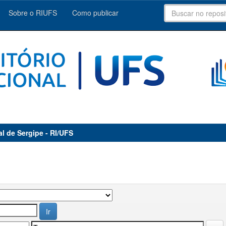
Sobre o RIUFS
Como publicar
al de Sergipe - RI/UFS