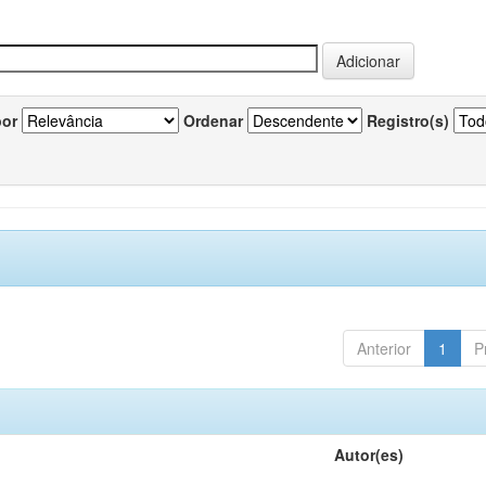
por
Ordenar
Registro(s)
Anterior
1
P
Autor(es)