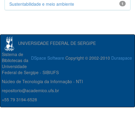
Sustentabilidade e meio ambiente
1
UNIVERSIDADE FEDERAL DE SERGIPE
Sistema de
DSpace Software
Copyright © 2002-2010
Duraspace
Bibliotecas da
Universidade
Federal de Sergipe - SIBIUFS
Núcleo de Tecnologia da Informação - NTI
repositorio@academico.ufs.br
+55 79 3194-6528