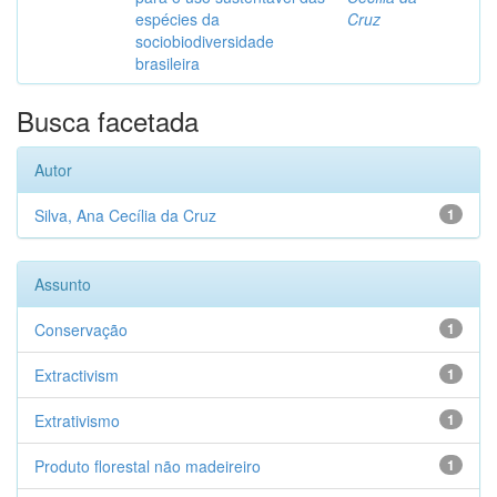
espécies da
Cruz
sociobiodiversidade
brasileira
Busca facetada
Autor
Silva, Ana Cecília da Cruz
1
Assunto
Conservação
1
Extractivism
1
Extrativismo
1
Produto florestal não madeireiro
1