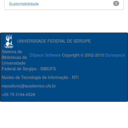
Sustentabilidade
1
UNIVERSIDADE FEDERAL DE SERGIPE
Sistema de
DSpace Software
Copyright © 2002-2010
Duraspace
Bibliotecas da
Universidade
Federal de Sergipe - SIBIUFS
Núcleo de Tecnologia da Informação - NTI
repositorio@academico.ufs.br
+55 79 3194-6528