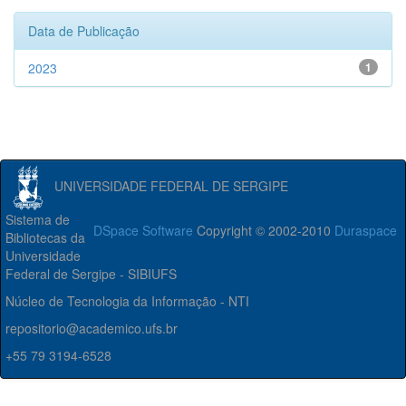
Data de Publicação
2023
1
UNIVERSIDADE FEDERAL DE SERGIPE
Sistema de
DSpace Software
Copyright © 2002-2010
Duraspace
Bibliotecas da
Universidade
Federal de Sergipe - SIBIUFS
Núcleo de Tecnologia da Informação - NTI
repositorio@academico.ufs.br
+55 79 3194-6528