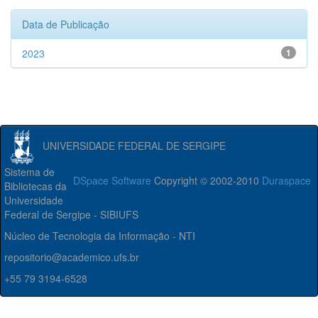
Data de Publicação
2023
1
UNIVERSIDADE FEDERAL DE SERGIPE
Sistema de
DSpace Software
Copyright © 2002-2010
Duraspace
Bibliotecas da
Universidade
Federal de Sergipe - SIBIUFS
Núcleo de Tecnologia da Informação - NTI
repositorio@academico.ufs.br
+55 79 3194-6528