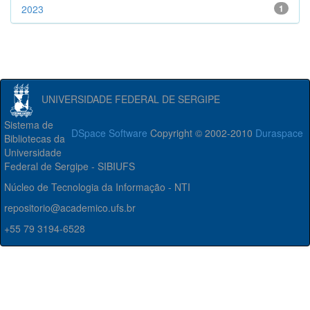
2023
1
UNIVERSIDADE FEDERAL DE SERGIPE
Sistema de
DSpace Software
Copyright © 2002-2010
Duraspace
Bibliotecas da
Universidade
Federal de Sergipe - SIBIUFS
Núcleo de Tecnologia da Informação - NTI
repositorio@academico.ufs.br
+55 79 3194-6528