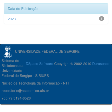
Data de Publicação
2023
1
UNIVERSIDADE FEDERAL DE SERGIPE
Sistema de
DSpace Software
Copyright © 2002-2010
Duraspace
Bibliotecas da
Universidade
Federal de Sergipe - SIBIUFS
Núcleo de Tecnologia da Informação - NTI
repositorio@academico.ufs.br
+55 79 3194-6528