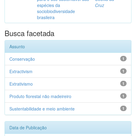
espécies da
Cruz
sociobiodiversidade
brasileira
Busca facetada
Assunto
Conservação
1
Extractivism
1
Extrativismo
1
Produto florestal não madeireiro
1
Sustentabilidade e meio ambiente
1
Data de Publicação