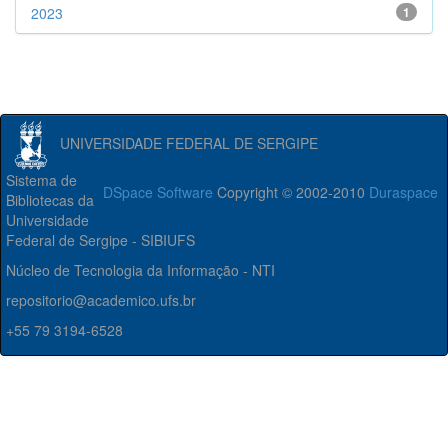
2023
1
UNIVERSIDADE FEDERAL DE SERGIPE
Sistema de
DSpace Software
Copyright © 2002-2010
Duraspace
Bibliotecas da
Universidade
Federal de Sergipe - SIBIUFS
Núcleo de Tecnologia da Informação - NTI
repositorio@academico.ufs.br
+55 79 3194-6528