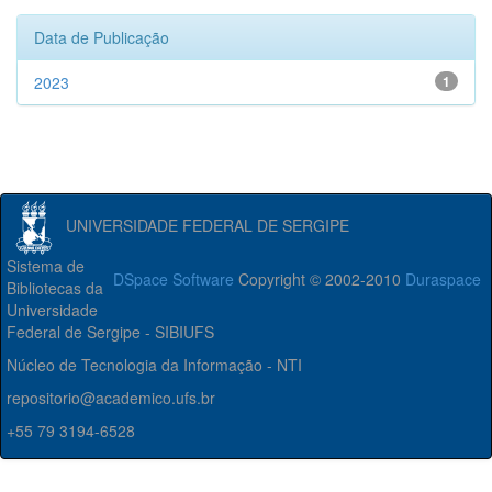
Data de Publicação
2023
1
UNIVERSIDADE FEDERAL DE SERGIPE
Sistema de
DSpace Software
Copyright © 2002-2010
Duraspace
Bibliotecas da
Universidade
Federal de Sergipe - SIBIUFS
Núcleo de Tecnologia da Informação - NTI
repositorio@academico.ufs.br
+55 79 3194-6528