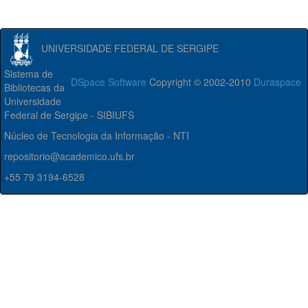
UNIVERSIDADE FEDERAL DE SERGIPE
Sistema de
DSpace Software
Copyright © 2002-2010
Duraspace
Bibliotecas da
Universidade
Federal de Sergipe - SIBIUFS
Núcleo de Tecnologia da Informação - NTI
repositorio@academico.ufs.br
+55 79 3194-6528