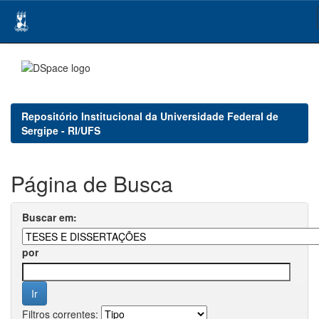
Skip
navigation
Repositório Institucional da Universidade Federal de
Sergipe - RI/UFS
Página de Busca
Buscar em:
por
Filtros correntes: