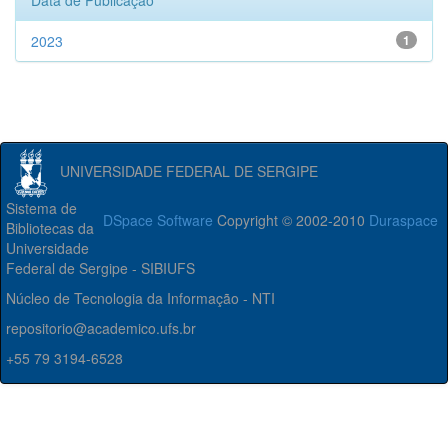
Data de Publicação
2023
1
UNIVERSIDADE FEDERAL DE SERGIPE
Sistema de
DSpace Software
Copyright © 2002-2010
Duraspace
Bibliotecas da
Universidade
Federal de Sergipe - SIBIUFS
Núcleo de Tecnologia da Informação - NTI
repositorio@academico.ufs.br
+55 79 3194-6528