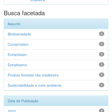
Busca facetada
Assunto
Biodiversidade
1
Conservation
1
Extractivism
1
Extrativismo
1
Produto florestal não madeireiro
1
Sustentabilidade e meio ambiente
1
Data de Publicação
2023
1