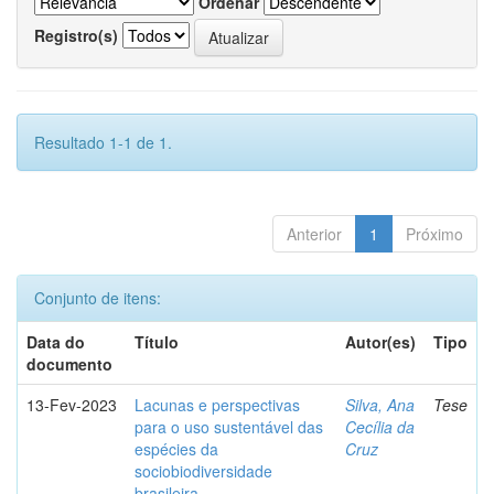
Ordenar
Registro(s)
Resultado 1-1 de 1.
Anterior
1
Próximo
Conjunto de itens:
Data do
Título
Autor(es)
Tipo
documento
13-Fev-2023
Lacunas e perspectivas
Silva, Ana
Tese
para o uso sustentável das
Cecília da
espécies da
Cruz
sociobiodiversidade
brasileira