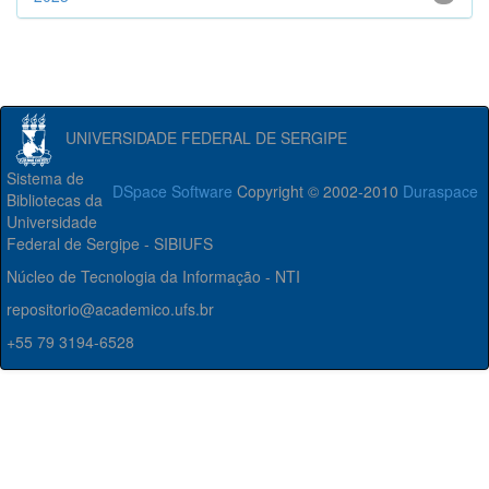
UNIVERSIDADE FEDERAL DE SERGIPE
Sistema de
DSpace Software
Copyright © 2002-2010
Duraspace
Bibliotecas da
Universidade
Federal de Sergipe - SIBIUFS
Núcleo de Tecnologia da Informação - NTI
repositorio@academico.ufs.br
+55 79 3194-6528