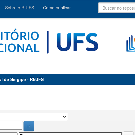
Sobre o RIUFS
Como publicar
al de Sergipe - RI/UFS