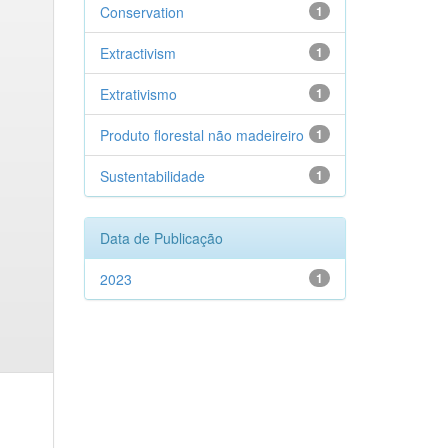
Conservation
1
Extractivism
1
Extrativismo
1
Produto florestal não madeireiro
1
Sustentabilidade
1
Data de Publicação
2023
1