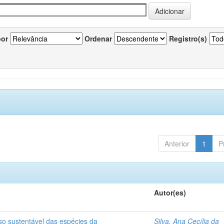
por
Ordenar
Registro(s)
Anterior
1
P
Autor(es)
so sustentável das espécies da
Silva, Ana Cecília da