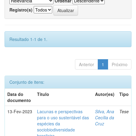
Ordenar
Registro(s)
Resultado 1-1 de 1.
Anterior
1
Próximo
Conjunto de itens:
Data do
Título
Autor(es)
Tipo
documento
13-Fev-2023
Lacunas e perspectivas
Silva, Ana
Tese
para o uso sustentável das
Cecília da
espécies da
Cruz
sociobiodiversidade
brasileira