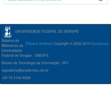
UNIVERSIDADE FEDERAL DE SERGIPE
Sistema de
DSpace Software
Copyright © 2002-2010
Duraspace
Bibliotecas da
Universidade
Federal de Sergipe - SIBIUFS
Núcleo de Tecnologia da Informação - NTI
repositorio@academico.ufs.br
+55 79 3194-6528