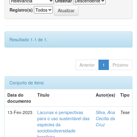
Ordenar
Registro(s)
Resultado 1-1 de 1.
Anterior
1
Próximo
Conjunto de itens:
Data do
Título
Autor(es)
Tipo
documento
13-Fev-2023
Lacunas e perspectivas
Silva, Ana
Tese
para o uso sustentável das
Cecília da
espécies da
Cruz
sociobiodiversidade
brasileira