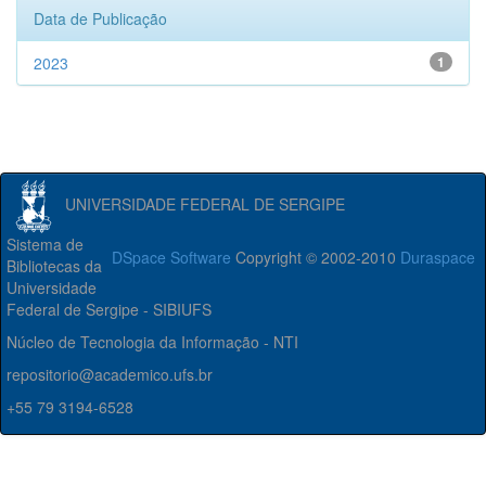
Data de Publicação
2023
1
UNIVERSIDADE FEDERAL DE SERGIPE
Sistema de
DSpace Software
Copyright © 2002-2010
Duraspace
Bibliotecas da
Universidade
Federal de Sergipe - SIBIUFS
Núcleo de Tecnologia da Informação - NTI
repositorio@academico.ufs.br
+55 79 3194-6528