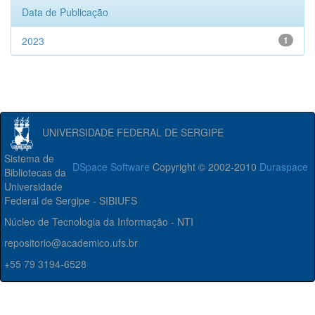
Data de Publicação
2023
1
UNIVERSIDADE FEDERAL DE SERGIPE
Sistema de
DSpace Software
Copyright © 2002-2010
Duraspace
Bibliotecas da
Universidade
Federal de Sergipe - SIBIUFS
Núcleo de Tecnologia da Informação - NTI
repositorio@academico.ufs.br
+55 79 3194-6528