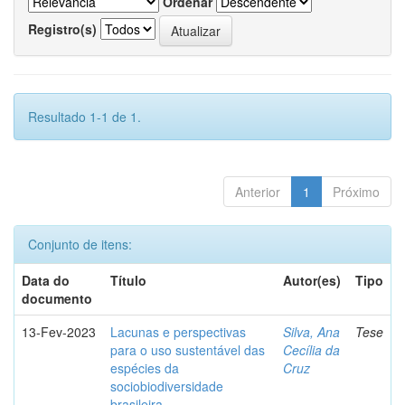
Ordenar
Registro(s)
Resultado 1-1 de 1.
Anterior
1
Próximo
Conjunto de itens:
Data do
Título
Autor(es)
Tipo
documento
13-Fev-2023
Lacunas e perspectivas
Silva, Ana
Tese
para o uso sustentável das
Cecília da
espécies da
Cruz
sociobiodiversidade
brasileira