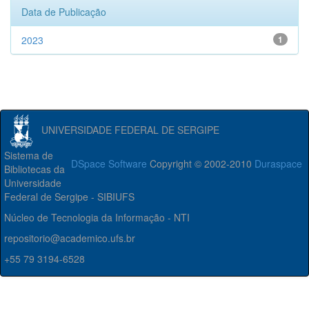
Data de Publicação
2023
1
UNIVERSIDADE FEDERAL DE SERGIPE
Sistema de
DSpace Software
Copyright © 2002-2010
Duraspace
Bibliotecas da
Universidade
Federal de Sergipe - SIBIUFS
Núcleo de Tecnologia da Informação - NTI
repositorio@academico.ufs.br
+55 79 3194-6528