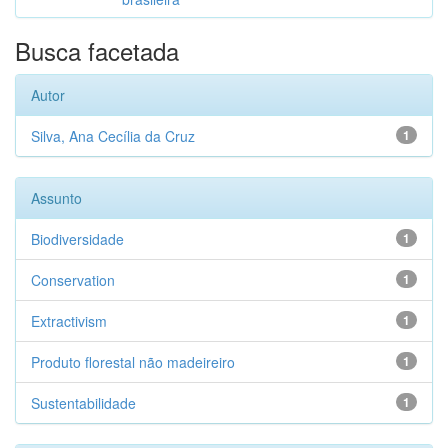
Busca facetada
Autor
Silva, Ana Cecília da Cruz
1
Assunto
Biodiversidade
1
Conservation
1
Extractivism
1
Produto florestal não madeireiro
1
Sustentabilidade
1