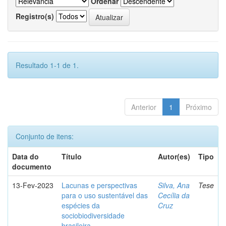
Ordenar
Registro(s)
Resultado 1-1 de 1.
Anterior
1
Próximo
Conjunto de itens:
Data do
Título
Autor(es)
Tipo
documento
13-Fev-2023
Lacunas e perspectivas
Silva, Ana
Tese
para o uso sustentável das
Cecília da
espécies da
Cruz
sociobiodiversidade
brasileira