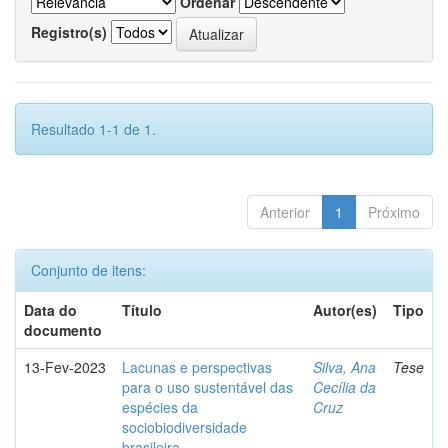
Ordenar
Registro(s)
Resultado 1-1 de 1.
Anterior
1
Próximo
Conjunto de itens:
Data do
Título
Autor(es)
Tipo
documento
13-Fev-2023
Lacunas e perspectivas
Silva, Ana
Tese
para o uso sustentável das
Cecília da
espécies da
Cruz
sociobiodiversidade
brasileira