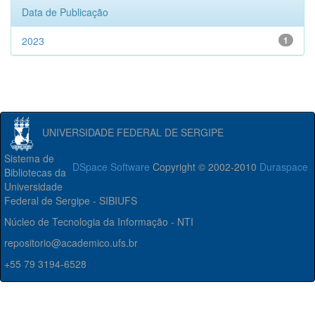
Data de Publicação
2023
1
UNIVERSIDADE FEDERAL DE SERGIPE
Sistema de
DSpace Software
Copyright © 2002-2010
Duraspace
Bibliotecas da
Universidade
Federal de Sergipe - SIBIUFS
Núcleo de Tecnologia da Informação - NTI
repositorio@academico.ufs.br
+55 79 3194-6528