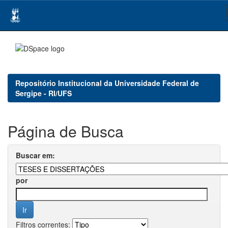
Skip
navigation
Repositório Institucional da Universidade Federal de
Sergipe - RI/UFS
Página de Busca
Buscar em:
por
Filtros correntes: