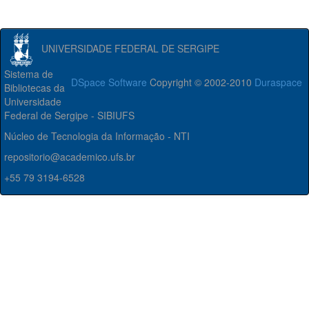
UNIVERSIDADE FEDERAL DE SERGIPE
Sistema de
DSpace Software
Copyright © 2002-2010
Duraspace
Bibliotecas da
Universidade
Federal de Sergipe - SIBIUFS
Núcleo de Tecnologia da Informação - NTI
repositorio@academico.ufs.br
+55 79 3194-6528