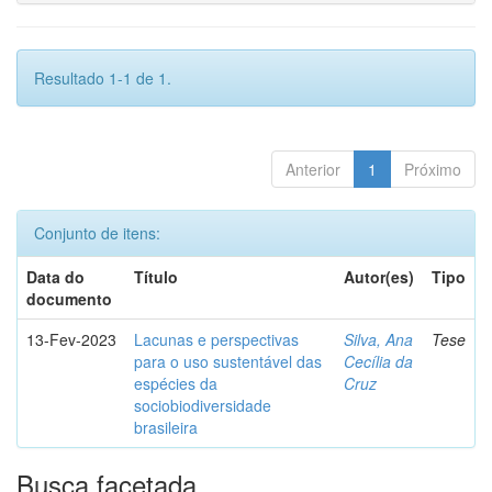
Resultado 1-1 de 1.
Anterior
1
Próximo
Conjunto de itens:
Data do
Título
Autor(es)
Tipo
documento
13-Fev-2023
Lacunas e perspectivas
Silva, Ana
Tese
para o uso sustentável das
Cecília da
espécies da
Cruz
sociobiodiversidade
brasileira
Busca facetada