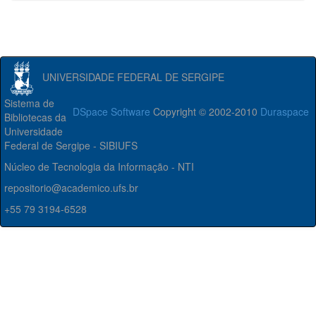
UNIVERSIDADE FEDERAL DE SERGIPE
Sistema de
DSpace Software
Copyright © 2002-2010
Duraspace
Bibliotecas da
Universidade
Federal de Sergipe - SIBIUFS
Núcleo de Tecnologia da Informação - NTI
repositorio@academico.ufs.br
+55 79 3194-6528