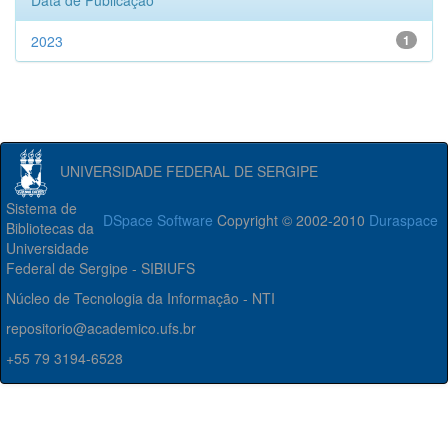
Data de Publicação
2023
1
UNIVERSIDADE FEDERAL DE SERGIPE
Sistema de
DSpace Software
Copyright © 2002-2010
Duraspace
Bibliotecas da
Universidade
Federal de Sergipe - SIBIUFS
Núcleo de Tecnologia da Informação - NTI
repositorio@academico.ufs.br
+55 79 3194-6528