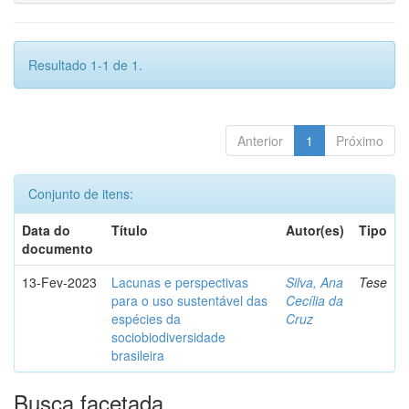
Resultado 1-1 de 1.
Anterior
1
Próximo
Conjunto de itens:
Data do
Título
Autor(es)
Tipo
documento
13-Fev-2023
Lacunas e perspectivas
Silva, Ana
Tese
para o uso sustentável das
Cecília da
espécies da
Cruz
sociobiodiversidade
brasileira
Busca facetada