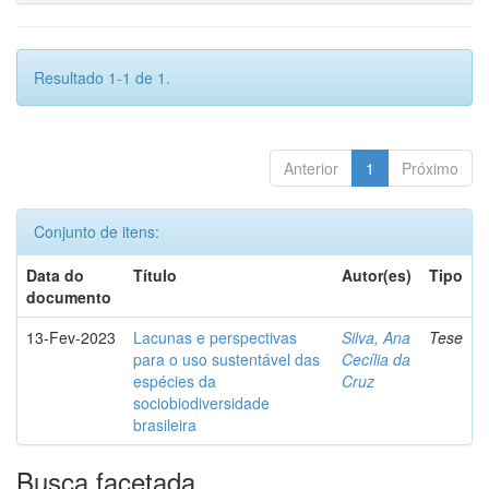
Resultado 1-1 de 1.
Anterior
1
Próximo
Conjunto de itens:
Data do
Título
Autor(es)
Tipo
documento
13-Fev-2023
Lacunas e perspectivas
Silva, Ana
Tese
para o uso sustentável das
Cecília da
espécies da
Cruz
sociobiodiversidade
brasileira
Busca facetada