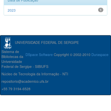
Data de Publicação
2023
1
UNIVERSIDADE FEDERAL DE SERGIPE
Sistema de
DSpace Software
Copyright © 2002-2010
Duraspace
Bibliotecas da
Universidade
Federal de Sergipe - SIBIUFS
Núcleo de Tecnologia da Informação - NTI
repositorio@academico.ufs.br
+55 79 3194-6528