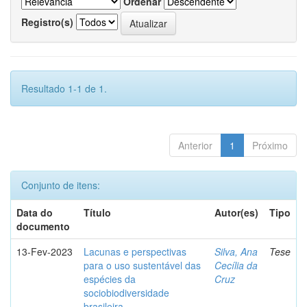
Ordenar
Registro(s)
Resultado 1-1 de 1.
Anterior
1
Próximo
Conjunto de itens:
Data do
Título
Autor(es)
Tipo
documento
13-Fev-2023
Lacunas e perspectivas
Silva, Ana
Tese
para o uso sustentável das
Cecília da
espécies da
Cruz
sociobiodiversidade
brasileira