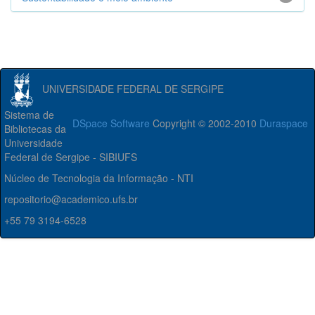
UNIVERSIDADE FEDERAL DE SERGIPE
Sistema de
DSpace Software
Copyright © 2002-2010
Duraspace
Bibliotecas da
Universidade
Federal de Sergipe - SIBIUFS
Núcleo de Tecnologia da Informação - NTI
repositorio@academico.ufs.br
+55 79 3194-6528