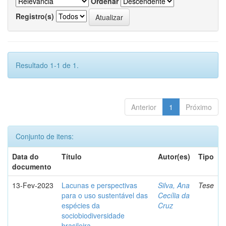
Ordenar
Registro(s)
Resultado 1-1 de 1.
Anterior
1
Próximo
Conjunto de itens:
Data do
Título
Autor(es)
Tipo
documento
13-Fev-2023
Lacunas e perspectivas
Silva, Ana
Tese
para o uso sustentável das
Cecília da
espécies da
Cruz
sociobiodiversidade
brasileira