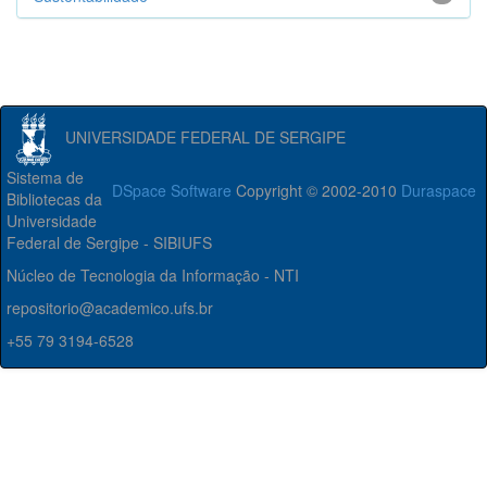
UNIVERSIDADE FEDERAL DE SERGIPE
Sistema de
DSpace Software
Copyright © 2002-2010
Duraspace
Bibliotecas da
Universidade
Federal de Sergipe - SIBIUFS
Núcleo de Tecnologia da Informação - NTI
repositorio@academico.ufs.br
+55 79 3194-6528