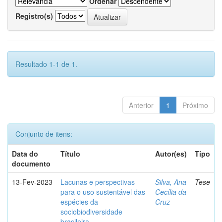
Ordenar
Registro(s)
Resultado 1-1 de 1.
Anterior
1
Próximo
Conjunto de itens:
Data do
Título
Autor(es)
Tipo
documento
13-Fev-2023
Lacunas e perspectivas
Silva, Ana
Tese
para o uso sustentável das
Cecília da
espécies da
Cruz
sociobiodiversidade
brasileira