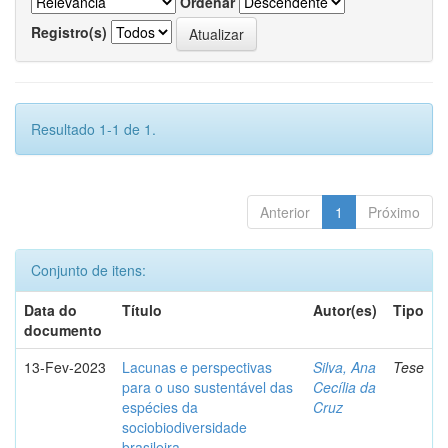
Ordenar
Registro(s)
Resultado 1-1 de 1.
Anterior
1
Próximo
Conjunto de itens:
Data do
Título
Autor(es)
Tipo
documento
13-Fev-2023
Lacunas e perspectivas
Silva, Ana
Tese
para o uso sustentável das
Cecília da
espécies da
Cruz
sociobiodiversidade
brasileira