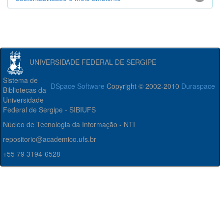
UNIVERSIDADE FEDERAL DE SERGIPE
Sistema de
DSpace Software
Copyright © 2002-2010
Duraspace
Bibliotecas da
Universidade
Federal de Sergipe - SIBIUFS
Núcleo de Tecnologia da Informação - NTI
repositorio@academico.ufs.br
+55 79 3194-6528