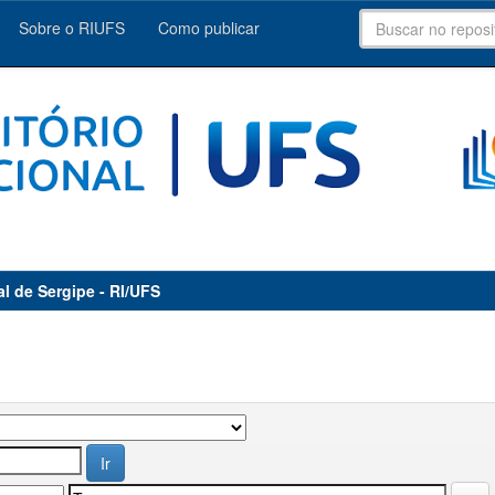
Sobre o RIUFS
Como publicar
al de Sergipe - RI/UFS