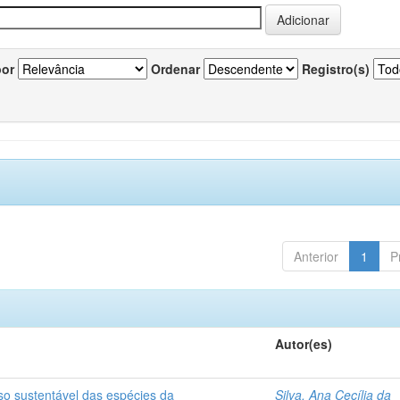
por
Ordenar
Registro(s)
Anterior
1
P
Autor(es)
so sustentável das espécies da
Silva, Ana Cecília da