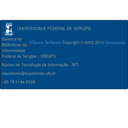
UNIVERSIDADE FEDERAL DE SERGIPE
Sistema de
DSpace Software
Copyright © 2002-2010
Duraspace
Bibliotecas da
Universidade
Federal de Sergipe - SIBIUFS
Núcleo de Tecnologia da Informação - NTI
repositorio@academico.ufs.br
+55 79 3194-6528