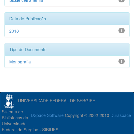
Sickle cell anemia
Data de Publicação
2018
1
Tipo de Documento
Monografia
1
UNIVERSIDADE FEDERAL DE SERGIPE
Sistema de
DSpace Software
Copyright © 2002-2010
Duraspace
Bibliotecas da
Universidade
Federal de Sergipe - SIBIUFS