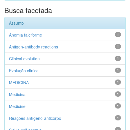
Busca facetada
Assunto
Anemia falciforme
1
Antigen-antibody reactions
1
Clinical evolution
1
Evolução clínica
1
MEDICINA
1
Medicina
1
Medicine
1
Reações antígeno-anticorpo
1
1