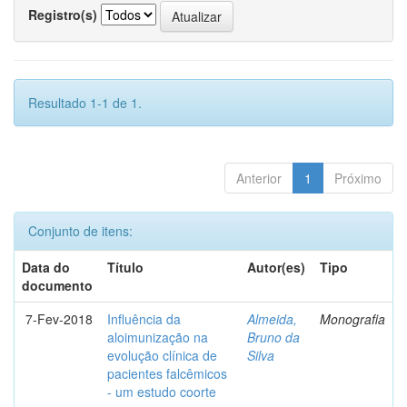
Registro(s)
Resultado 1-1 de 1.
Anterior
1
Próximo
Conjunto de itens:
Data do
Título
Autor(es)
Tipo
documento
7-Fev-2018
Influência da
Almeida,
Monografia
aloimunização na
Bruno da
evolução clínica de
Silva
pacientes falcêmicos
- um estudo coorte