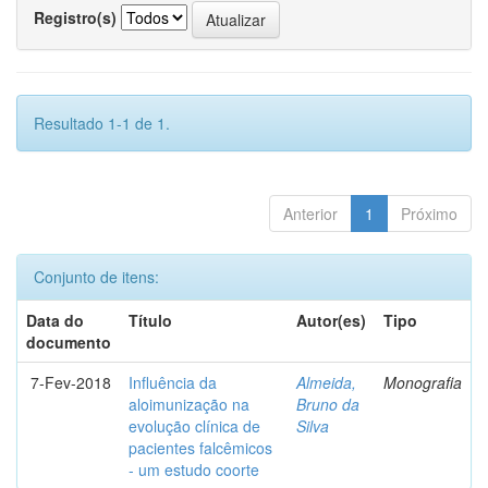
Registro(s)
Resultado 1-1 de 1.
Anterior
1
Próximo
Conjunto de itens:
Data do
Título
Autor(es)
Tipo
documento
7-Fev-2018
Influência da
Almeida,
Monografia
aloimunização na
Bruno da
evolução clínica de
Silva
pacientes falcêmicos
- um estudo coorte