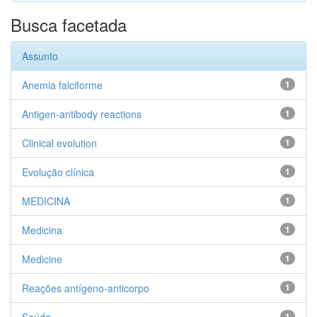
Busca facetada
Assunto
Anemia falciforme
1
Antigen-antibody reactions
1
Clinical evolution
1
Evolução clínica
1
MEDICINA
1
Medicina
1
Medicine
1
Reações antígeno-anticorpo
1
1