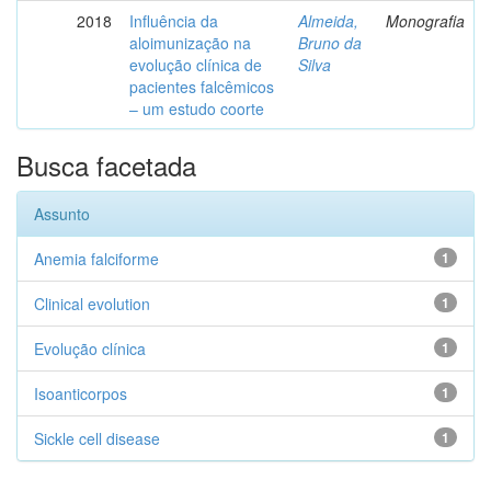
2018
Influência da
Almeida,
Monografia
aloimunização na
Bruno da
evolução clínica de
Silva
pacientes falcêmicos
– um estudo coorte
Busca facetada
Assunto
Anemia falciforme
1
Clinical evolution
1
Evolução clínica
1
Isoanticorpos
1
Sickle cell disease
1