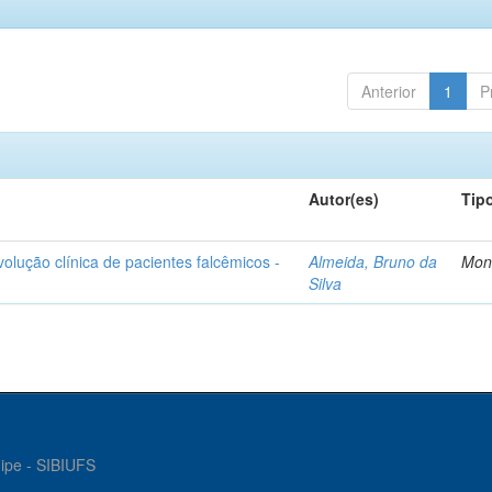
Anterior
1
P
Autor(es)
Tip
olução clínica de pacientes falcêmicos -
Almeida, Bruno da
Mon
Silva
gipe - SIBIUFS