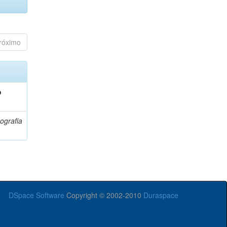
róximo
o
ografia
DSpace Software
Copyright © 2002-2010
Duraspace