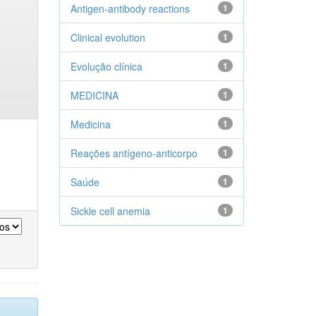
Antigen-antibody reactions
1
Clinical evolution
1
Evolução clínica
1
MEDICINA
1
Medicina
1
Reações antígeno-anticorpo
1
Saúde
1
Sickle cell anemia
1