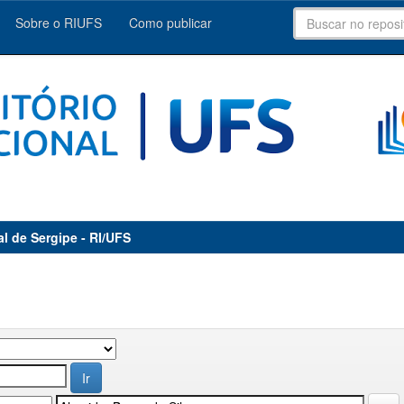
Sobre o RIUFS
Como publicar
al de Sergipe - RI/UFS