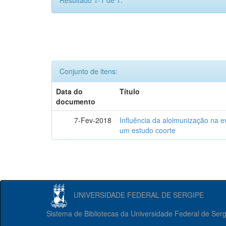
Resultado 1-1 de 1.
Conjunto de itens:
Data do
Título
documento
7-Fev-2018
Influência da aloimunização na ev
um estudo coorte
UNIVERSIDADE FEDERAL DE SERGIPE
Sistema de Bibliotecas da Universidade Federal de Ser