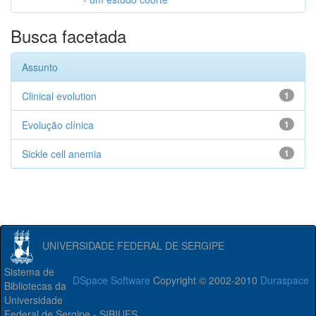
Busca facetada
Assunto
Clinical evolution
1
Evolução clínica
1
Sickle cell anemia
1
UNIVERSIDADE FEDERAL DE SERGIPE
Sistema de
DSpace Software
Copyright © 2002-2010
Duraspace
Bibliotecas da
Universidade
Federal de Sergipe - SIBIUFS