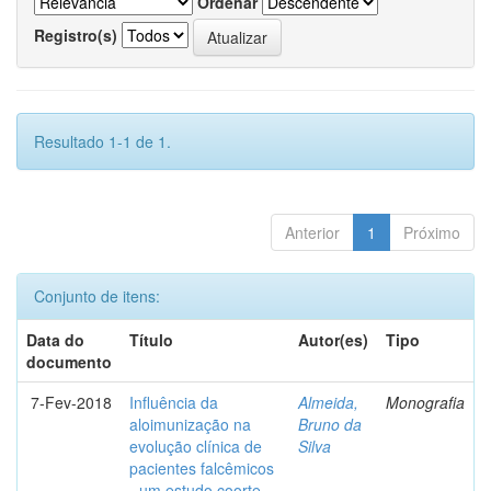
Ordenar
Registro(s)
Resultado 1-1 de 1.
Anterior
1
Próximo
Conjunto de itens:
Data do
Título
Autor(es)
Tipo
documento
7-Fev-2018
Influência da
Almeida,
Monografia
aloimunização na
Bruno da
evolução clínica de
Silva
pacientes falcêmicos
- um estudo coorte