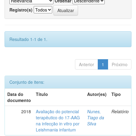
Ordenar
Registro(s)
Resultado 1-1 de 1.
Anterior
1
Próximo
Conjunto de itens:
Data do
Título
Autor(es)
Tipo
documento
2018
Avaliação do potencial
Nunes,
Relatório
terapêutico do 17-AAG
Tiago da
na infecção in vitro por
Silva
Leishmania infantum