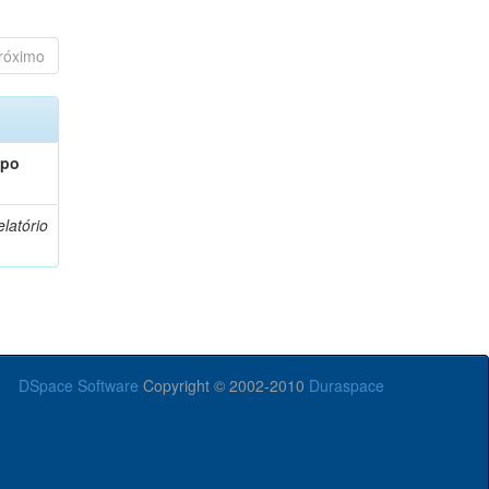
róximo
ipo
latório
DSpace Software
Copyright © 2002-2010
Duraspace