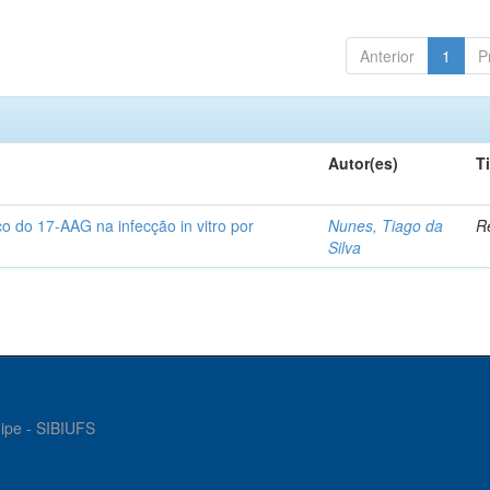
Anterior
1
P
Autor(es)
T
co do 17-AAG na infecção in vitro por
Nunes, Tiago da
Re
Silva
gipe - SIBIUFS