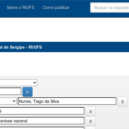
Sobre o RIUFS
Como publicar
al de Sergipe - RI/UFS