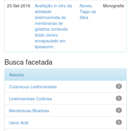
23-Set-2019
Avaliação in vitro da
Nunes,
Monografia
atividade
Tiago da
leishmanicida de
Silva
membranas de
gelatina contendo
ácido úsnico
encapsulado em
lipossomo
Busca facetada
Assunto
Cutaneous Leishmaniasis
1
Leishmaniose Cutânea
1
Membranas Bioativas
1
Usnic Acid
1