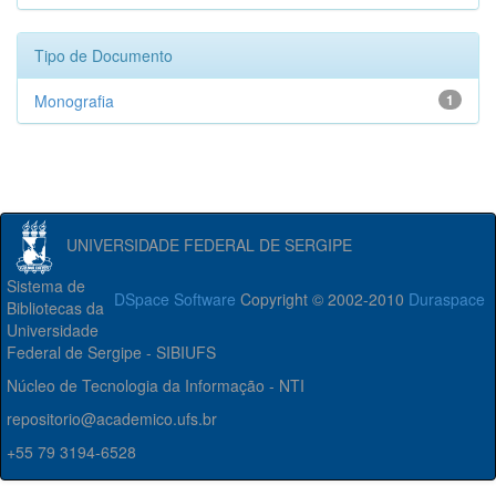
Tipo de Documento
Monografia
1
UNIVERSIDADE FEDERAL DE SERGIPE
Sistema de
DSpace Software
Copyright © 2002-2010
Duraspace
Bibliotecas da
Universidade
Federal de Sergipe - SIBIUFS
Núcleo de Tecnologia da Informação - NTI
repositorio@academico.ufs.br
+55 79 3194-6528