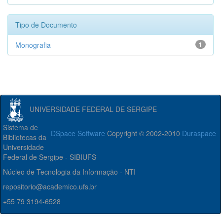
Tipo de Documento
Monografia
1
UNIVERSIDADE FEDERAL DE SERGIPE
Sistema de
DSpace Software
Copyright © 2002-2010
Duraspace
Bibliotecas da
Universidade
Federal de Sergipe - SIBIUFS
Núcleo de Tecnologia da Informação - NTI
repositorio@academico.ufs.br
+55 79 3194-6528