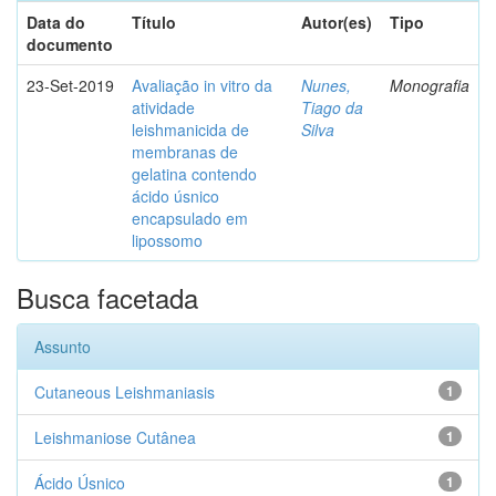
Data do
Título
Autor(es)
Tipo
documento
23-Set-2019
Avaliação in vitro da
Nunes,
Monografia
atividade
Tiago da
leishmanicida de
Silva
membranas de
gelatina contendo
ácido úsnico
encapsulado em
lipossomo
Busca facetada
Assunto
Cutaneous Leishmaniasis
1
Leishmaniose Cutânea
1
Ácido Úsnico
1