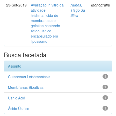
23-Set-2019
Avaliação in vitro da
Nunes,
Monografia
atividade
Tiago da
leishmanicida de
Silva
membranas de
gelatina contendo
ácido úsnico
encapsulado em
lipossomo
Busca facetada
Assunto
Cutaneous Leishmaniasis
1
Membranas Bioativas
1
Usnic Acid
1
Ácido Úsnico
1