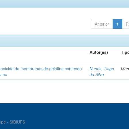
Anterior
1
P
Autor(es)
Tip
shmanicida de membranas de gelatina contendo
Nunes, Tiago
Mon
somo
da Silva
gipe - SIBIUFS