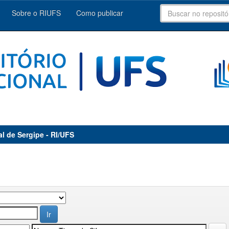
Sobre o RIUFS
Como publicar
al de Sergipe - RI/UFS