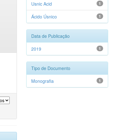
Usnic Acid
1
Ácido Úsnico
1
Data de Publicação
2019
1
Tipo de Documento
Monografia
1