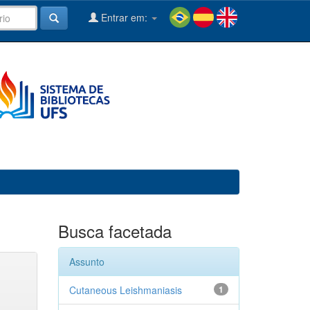
Entrar em:
Busca facetada
Assunto
Cutaneous Leishmaniasis
1