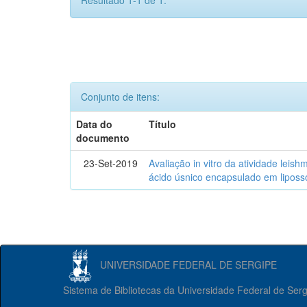
Resultado 1-1 de 1.
Conjunto de itens:
Data do
Título
documento
23-Set-2019
Avaliação in vitro da atividade lei
ácido úsnico encapsulado em lipos
UNIVERSIDADE FEDERAL DE SERGIPE
Sistema de Bibliotecas da Universidade Federal de Ser