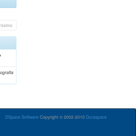
róximo
o
ografia
DSpace Software
Copyright © 2002-2010
Duraspace