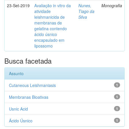
23-Set-2019
Avaliação in vitro da
Nunes,
Monografia
atividade
Tiago da
leishmanicida de
Silva
membranas de
gelatina contendo
ácido úsnico
encapsulado em
lipossomo
Busca facetada
Assunto
Cutaneous Leishmaniasis
1
Membranas Bioativas
1
Usnic Acid
1
Ácido Úsnico
1