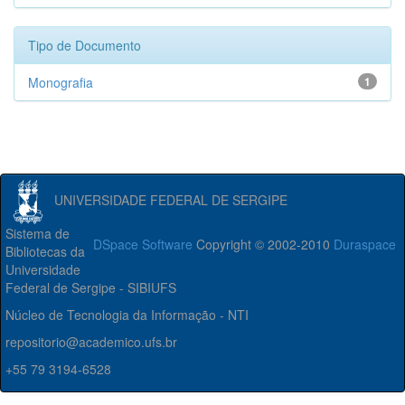
Tipo de Documento
Monografia
1
UNIVERSIDADE FEDERAL DE SERGIPE
Sistema de
DSpace Software
Copyright © 2002-2010
Duraspace
Bibliotecas da
Universidade
Federal de Sergipe - SIBIUFS
Núcleo de Tecnologia da Informação - NTI
repositorio@academico.ufs.br
+55 79 3194-6528