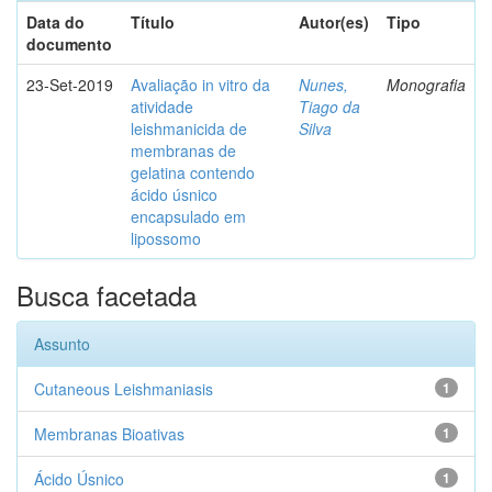
Data do
Título
Autor(es)
Tipo
documento
23-Set-2019
Avaliação in vitro da
Nunes,
Monografia
atividade
Tiago da
leishmanicida de
Silva
membranas de
gelatina contendo
ácido úsnico
encapsulado em
lipossomo
Busca facetada
Assunto
Cutaneous Leishmaniasis
1
Membranas Bioativas
1
Ácido Úsnico
1