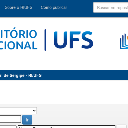
Sobre o RIUFS
Como publicar
al de Sergipe - RI/UFS