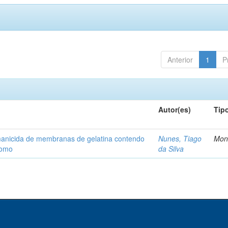
Anterior
1
P
Autor(es)
Tip
shmanicida de membranas de gelatina contendo
Nunes, Tiago
Mon
somo
da Silva