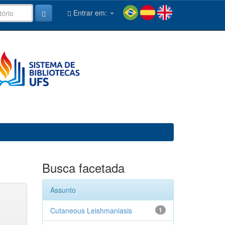
Entrar em:
Busca facetada
Assunto
Cutaneous Leishmaniasis
1