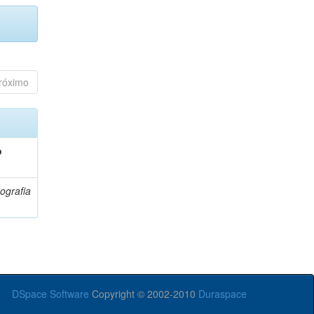
róximo
o
ografia
DSpace Software
Copyright © 2002-2010
Duraspace