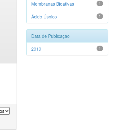
Membranas Bioativas
1
Ácido Úsnico
1
Data de Publicação
2019
1