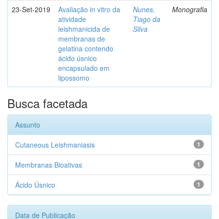
23-Set-2019
Avaliação in vitro da
Nunes,
Monografia
atividade
Tiago da
leishmanicida de
Silva
membranas de
gelatina contendo
ácido úsnico
encapsulado em
lipossomo
Busca facetada
Assunto
Cutaneous Leishmaniasis
1
Membranas Bioativas
1
Ácido Úsnico
1
Data de Publicação