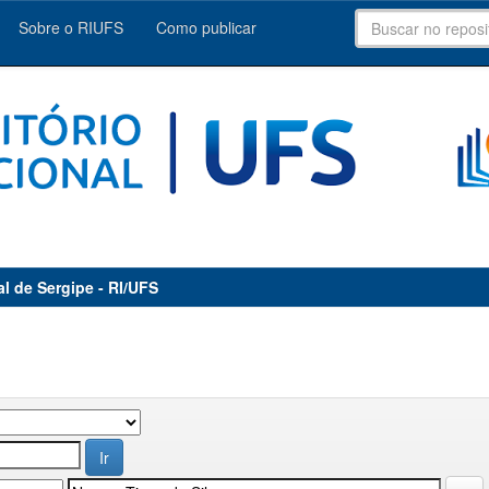
Sobre o RIUFS
Como publicar
al de Sergipe - RI/UFS