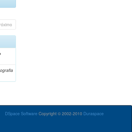
róximo
o
ografia
DSpace Software
Copyright © 2002-2010
Duraspace