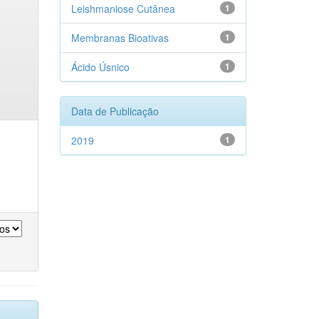
Leishmaniose Cutânea
1
Membranas Bioativas
1
Ácido Úsnico
1
Data de Publicação
2019
1