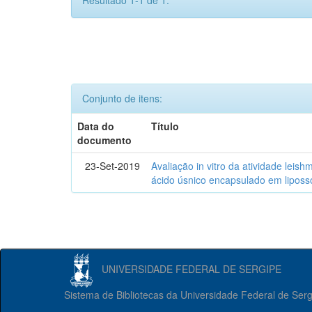
Resultado 1-1 de 1.
Conjunto de itens:
Data do
Título
documento
23-Set-2019
Avaliação in vitro da atividade lei
ácido úsnico encapsulado em lipos
UNIVERSIDADE FEDERAL DE SERGIPE
Sistema de Bibliotecas da Universidade Federal de Ser