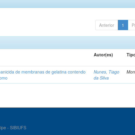
Anterior
1
P
Autor(es)
Tip
shmanicida de membranas de gelatina contendo
Nunes, Tiago
Mon
somo
da Silva
gipe - SIBIUFS