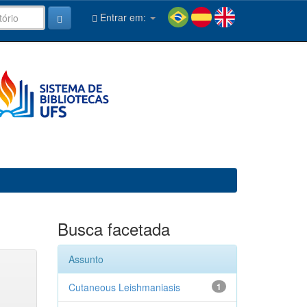
Entrar em:
Busca facetada
Assunto
Cutaneous Leishmaniasis
1