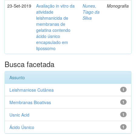
23-Set-2019
Avaliação in vitro da
Nunes,
Monografia
atividade
Tiago da
leishmanicida de
Silva
membranas de
gelatina contendo
ácido úsnico
encapsulado em
lipossomo
Busca facetada
Assunto
Leishmaniose Cutânea
1
Membranas Bioativas
1
Usnic Acid
1
Ácido Úsnico
1