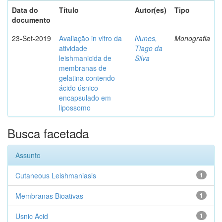
Data do
Título
Autor(es)
Tipo
documento
23-Set-2019
Avaliação in vitro da
Nunes,
Monografia
atividade
Tiago da
leishmanicida de
Silva
membranas de
gelatina contendo
ácido úsnico
encapsulado em
lipossomo
Busca facetada
Assunto
Cutaneous Leishmaniasis
1
Membranas Bioativas
1
Usnic Acid
1