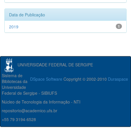
Data de Publicação
2019
1
UNIVERSIDADE FEDERAL DE SERGIPE
Sistema de
DSpace Software
Copyright © 2002-2010
Duraspace
Bibliotecas da
Universidade
Federal de Sergipe - SIBIUFS
Núcleo de Tecnologia da Informação - NTI
repositorio@academico.ufs.br
+55 79 3194-6528