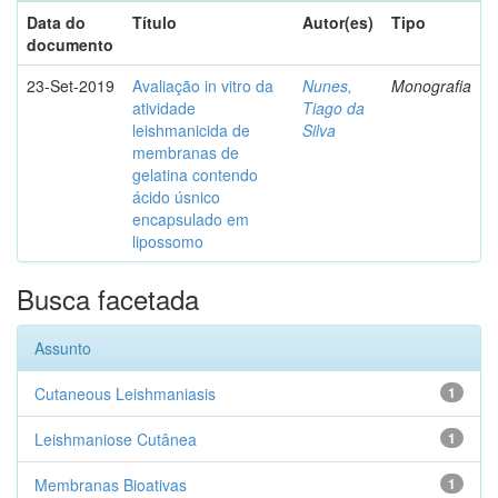
Data do
Título
Autor(es)
Tipo
documento
23-Set-2019
Avaliação in vitro da
Nunes,
Monografia
atividade
Tiago da
leishmanicida de
Silva
membranas de
gelatina contendo
ácido úsnico
encapsulado em
lipossomo
Busca facetada
Assunto
Cutaneous Leishmaniasis
1
Leishmaniose Cutânea
1
Membranas Bioativas
1