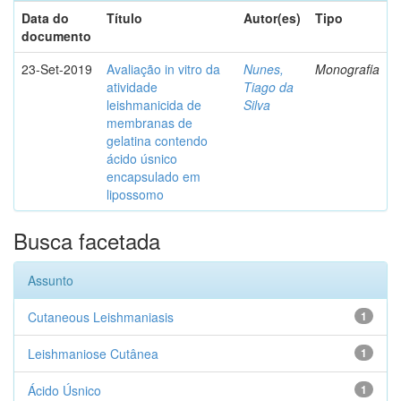
Data do
Título
Autor(es)
Tipo
documento
23-Set-2019
Avaliação in vitro da
Nunes,
Monografia
atividade
Tiago da
leishmanicida de
Silva
membranas de
gelatina contendo
ácido úsnico
encapsulado em
lipossomo
Busca facetada
Assunto
Cutaneous Leishmaniasis
1
Leishmaniose Cutânea
1
Ácido Úsnico
1