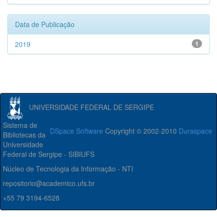
Data de Publicação
2019
1
UNIVERSIDADE FEDERAL DE SERGIPE
Sistema de
DSpace Software
Copyright © 2002-2010
Duraspace
Bibliotecas da
Universidade
Federal de Sergipe - SIBIUFS
Núcleo de Tecnologia da Informação - NTI
repositorio@academico.ufs.br
+55 79 3194-6528